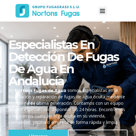
Especialistas En
Detección De Fugas
De Agua En
Andalucía
En
Nortons Fugas de Agua
somos especialistas en la
localización y reparación de fugas de agua oculta mediante
tecnología de última generación. Contamos con un equipo
técnico especializado disponible las 24 horas. Encontramos
y reparamos cualquier fuga oculta en su vivienda,
comunidad, piscina o empresa de forma rápida y limpia.