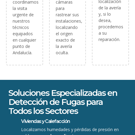
localización
coordinamos
cámaras
de la avería
la visita
para
y, si lo
urgente de
rastrear sus
desea,
nuestros
instalaciones,
procedemos
técnicos
localizando
a su
equipados
el origen
reparación.
en cualquier
exacto de
punto de
la avería
Andalucía.
oculta.
Soluciones Especializadas en
Detección de Fugas para
Todos los Sectores
Viviendas y Calefacción
Localizamos humedades y pérdidas de presión en