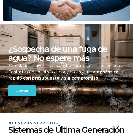
¿Sospecha de una fuga de
agua? No espere más
Evite daños mayores en su estructura y cortes inesperados.
Contacte con nosotros ahora y obtenga un
diagnóstico
rápido con presupuesto y sin compromiso
.
Llamar
NUESTROS SERVICIOS
Sistemas de Última Generación