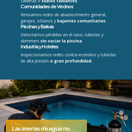
calderas o
suelos radiantes
.
Comunidades de Vecinos
Revisamos redes de abastecimiento general,
garajes, sótanos y
bajantes comunitarias
.
Piscinas y Balsas
Detectamos pérdidas en el vaso, tuberías y
skimmers
sin vaciar la piscina
.
Industria y Hoteles
Inspeccionamos redes contra incendios y tuberías
de alta presión
a gran profundidad
.
Las averías de agua no