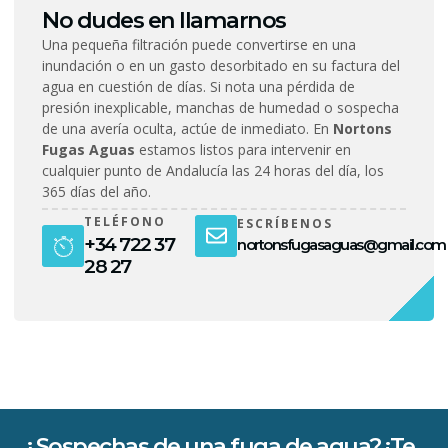
No dudes en llamarnos
Una pequeña filtración puede convertirse en una
inundación o en un gasto desorbitado en su factura del
agua en cuestión de días. Si nota una pérdida de
presión inexplicable, manchas de humedad o sospecha
de una avería oculta, actúe de inmediato. En
Nortons
Fugas Aguas
estamos listos para intervenir en
cualquier punto de Andalucía las 24 horas del día, los
365 días del año.
TELÉFONO
ESCRÍBENOS
+34 722 37
nortonsfugasaguas@gmail.com
28 27
¿Sospechas de una fuga de agua? ¡Te