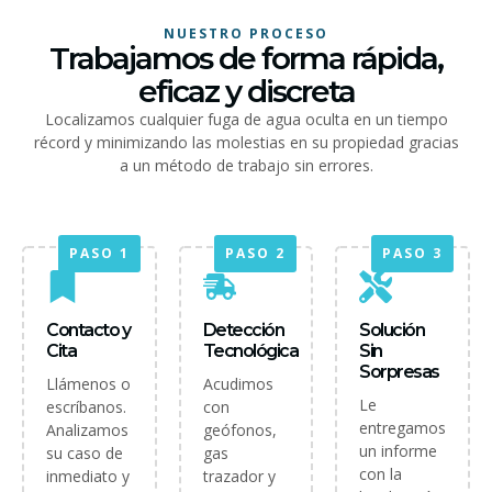
NUESTRO PROCESO
Trabajamos de forma rápida,
eficaz y discreta
Localizamos cualquier fuga de agua oculta en un tiempo
récord y minimizando las molestias en su propiedad gracias
a un método de trabajo sin errores.
PASO 1
PASO 2
PASO 3
Contacto y
Detección
Solución
Cita
Tecnológica
Sin
Sorpresas
Llámenos o
Acudimos
Le
escríbanos.
con
entregamos
Analizamos
geófonos,
un informe
su caso de
gas
con la
inmediato y
trazador y