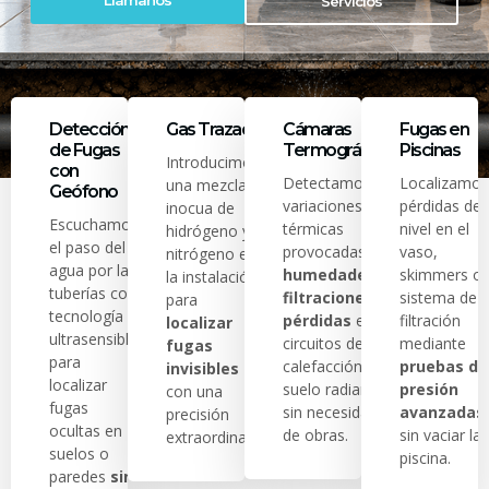
Llámanos
Servicios
Detección
Gas Trazador
Cámaras
Fugas en
de Fugas
Termográficas
Piscinas
Introducimos
con
Detectamos
Localizamos
una mezcla
Geófono
variaciones
pérdidas de
inocua de
Escuchamos
térmicas
nivel en el
hidrógeno y
el paso del
provocadas por
vaso,
nitrógeno en
agua por las
humedades,
skimmers o
la instalación
tuberías con
filtraciones o
sistema de
para
tecnología
pérdidas
en
filtración
localizar
ultrasensible
circuitos de
mediante
fugas
para
calefacción y
pruebas de
invisibles
localizar
suelo radiante
presión
con una
fugas
sin necesidad
avanzadas
precisión
ocultas en
de obras.
sin vaciar la
extraordinaria.
suelos o
piscina.
paredes
sin