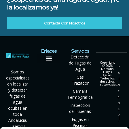
la localizamos ya!
Contacta Con Nosotros
Enlaces
Servicios
Detección
de Fugas de
Copyright
© 2026
P
Agua
Nortons
Somos
Fugas
o
Aguas.
Gas
especialistas
Todos los
lí
derechos
Trazador
en localizar
reservados.
ti
y detectar
Cámara
c
fugas de
Termográfica
a
agua
d
Inspección
ocultas en
e
de Tuberías
toda
P
Fugas en
Andalucía.
r
Piscinas
Usamos
i