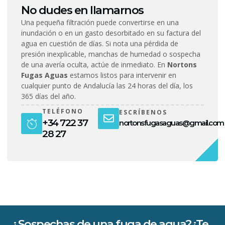
No dudes en llamarnos
Una pequeña filtración puede convertirse en una
inundación o en un gasto desorbitado en su factura del
agua en cuestión de días. Si nota una pérdida de
presión inexplicable, manchas de humedad o sospecha
de una avería oculta, actúe de inmediato. En
Nortons
Fugas Aguas
estamos listos para intervenir en
cualquier punto de Andalucía las 24 horas del día, los
365 días del año.
TELÉFONO
ESCRÍBENOS
+34 722 37
nortonsfugasaguas@gmail.com
28 27
¿Sospechas de una fuga de agua? ¡Te