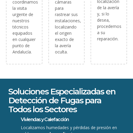
localización
coordinamos
cámaras
de la avería
la visita
para
y, si lo
urgente de
rastrear sus
desea,
nuestros
instalaciones,
procedemos
técnicos
localizando
a su
equipados
el origen
reparación.
en cualquier
exacto de
punto de
la avería
Andalucía.
oculta.
Soluciones Especializadas en
Detección de Fugas para
Todos los Sectores
Viviendas y Calefacción
Localizamos humedades y pérdidas de presión en