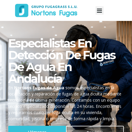
Especialistas En
Detección De Fugas
De Agua En
Andalucía
En
Nortons Fugas de Agua
somos especialistas en la
localización y reparación de fugas de agua oculta mediante
tecnología de última generación. Contamos con un equipo
técnico especializado disponible las 24 horas. Encontramos
y reparamos cualquier fuga oculta en su vivienda,
comunidad, piscina o empresa de forma rápida y limpia.