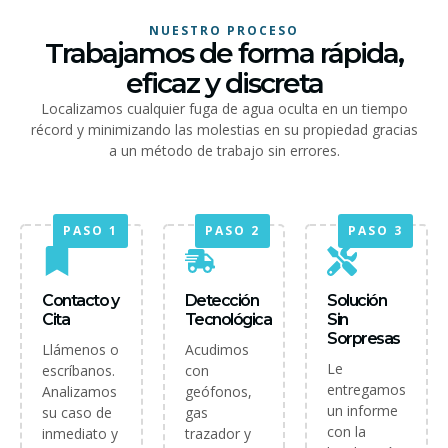
NUESTRO PROCESO
Trabajamos de forma rápida,
eficaz y discreta
Localizamos cualquier fuga de agua oculta en un tiempo
récord y minimizando las molestias en su propiedad gracias
a un método de trabajo sin errores.
PASO 1
PASO 2
PASO 3
Contacto y
Detección
Solución
Cita
Tecnológica
Sin
Sorpresas
Llámenos o
Acudimos
Le
escríbanos.
con
entregamos
Analizamos
geófonos,
un informe
su caso de
gas
con la
inmediato y
trazador y