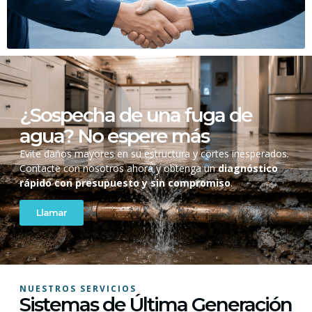
¿Sospecha de una fuga de
agua? No espere más
Evite daños mayores en su estructura y cortes inesperados.
Contacte con nosotros ahora y obtenga un
diagnóstico
rápido con presupuesto y sin compromiso
.
Llamar
NUESTROS SERVICIOS
Sistemas de Última Generación