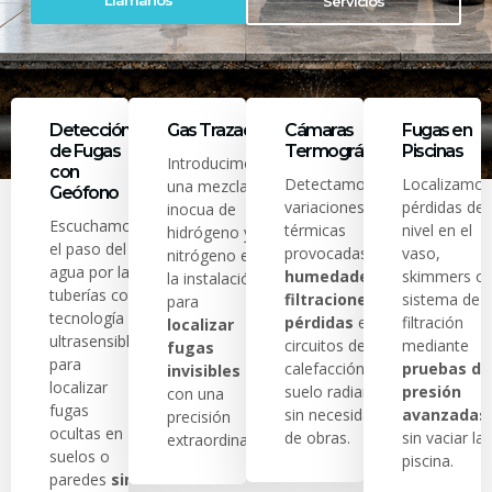
Llámanos
Servicios
Detección
Gas Trazador
Cámaras
Fugas en
de Fugas
Termográficas
Piscinas
Introducimos
con
Detectamos
Localizamos
una mezcla
Geófono
variaciones
pérdidas de
inocua de
Escuchamos
térmicas
nivel en el
hidrógeno y
el paso del
provocadas por
vaso,
nitrógeno en
agua por las
humedades,
skimmers o
la instalación
tuberías con
filtraciones o
sistema de
para
tecnología
pérdidas
en
filtración
localizar
ultrasensible
circuitos de
mediante
fugas
para
calefacción y
pruebas de
invisibles
localizar
suelo radiante
presión
con una
fugas
sin necesidad
avanzadas
precisión
ocultas en
de obras.
sin vaciar la
extraordinaria.
suelos o
piscina.
paredes
sin