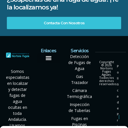
la localizamos ya!
Contacta Con Nosotros
Enlaces
Servicios
Detección
de Fugas de
Copyright
© 2026
P
Agua
Nortons
Somos
Fugas
o
Aguas.
Gas
especialistas
Todos los
lí
derechos
Trazador
en localizar
reservados.
ti
y detectar
Cámara
c
fugas de
Termográfica
a
agua
d
Inspección
ocultas en
e
de Tuberías
toda
P
Fugas en
Andalucía.
r
Piscinas
Usamos
i